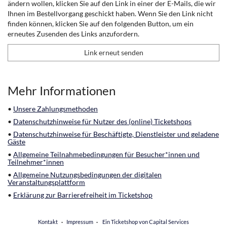
ändern wollen, klicken Sie auf den Link in einer der E-Mails, die wir
Ihnen im Bestellvorgang geschickt haben. Wenn Sie den Link nicht
finden können, klicken Sie auf den folgenden Button, um ein
erneutes Zusenden des Links anzufordern.
Link erneut senden
Mehr Informationen
•
Unsere Zahlungsmethoden
•
Datenschutzhinweise für Nutzer des (online) Ticketshops
•
Datenschutzhinweise für Beschäftigte, Dienstleister und geladene
Gäste
•
Allgemeine Teilnahmebedingungen für Besucher*innen und
Teilnehmer*innen
•
Allgemeine Nutzungsbedingungen der digitalen
Veranstaltungsplattform
•
Erklärung zur Barrierefreiheit im Ticketshop
Kontakt
Impressum
Ein Ticketshop von Capital Services